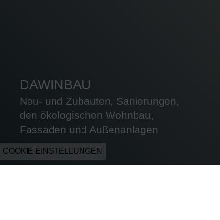
DAWINBAU
Neu- und Zubauten, Sanierungen,
den ökologischen Wohnbau,
Fassaden und Außenanlagen
COOKIE EINSTELLUNGEN
Unsere Leistungen